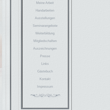
Meine Arbeit
Handarbeiten
Ausstellungen
Seminarangebote
Weiterbildung
Mitgliedschaften
Auszeichnungen
Presse
Links
Gästebuch
Kontakt
Impressum