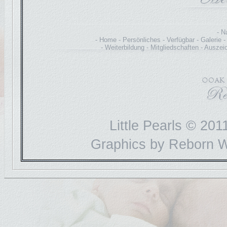
N
Home
Persönliches
Verfügbar
Galerie
Weiterbildung
Mitgliedschaften
Auszei
Little Pearls
© 2011
Graphics by Reborn 