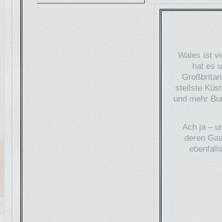
Wales ist v
hat es 
Großbritan
steilste Küs
und mehr Bur
Ach ja – u
deren Gas
ebenfall