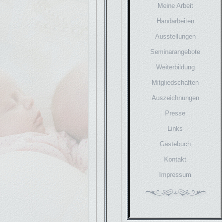
Meine Arbeit
Handarbeiten
Ausstellungen
Seminarangebote
Weiterbildung
Mitgliedschaften
Auszeichnungen
Presse
Links
Gästebuch
Kontakt
Impressum